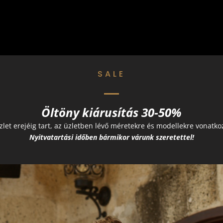
SALE
Öltöny kiárusítás 30-50%
szlet erejéig tart, az üzletben lévő méretekre és modellekre vonatk
Nyitvatartási időben bármikor várunk szeretettel!