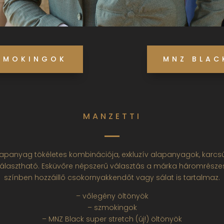
ZMOKINGOK
MNZ BLAC
MANZETTI
lapanyag tökéletes kombinációja, exkluzív alapanyagok, karcsúsí
álasztható. Esküvőre népszerű választás a márka háromrészes
színben hozzáillő csokornyakkendőt vagy sálat is tartalmaz.
– vőlegény öltönyök
– szmokingok
– MNZ Black super stretch (új!) öltönyök