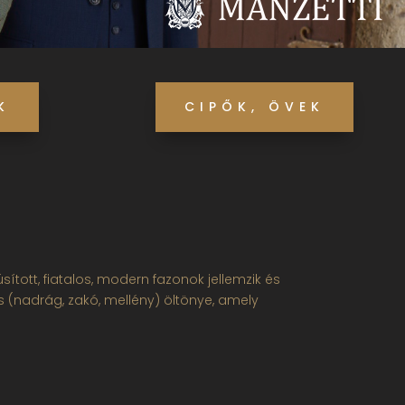
K
CIPŐK, ÖVEK
tott, fiatalos, modern fazonok jellemzik és
 (nadrág, zakó, mellény) öltönye, amely