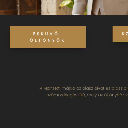
ESKÜVŐI
S
ÖLTÖNYÖK
A Manzetti márka az olasz divat és olasz a
számos kiegészítő, mely az öltönyhöz v