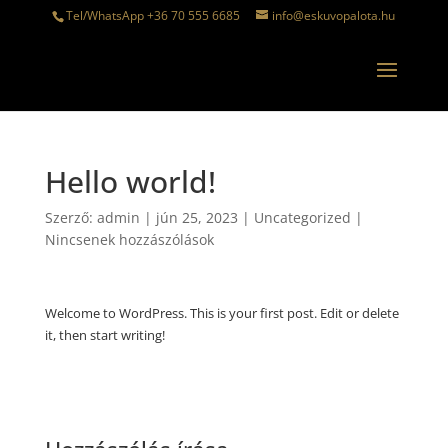
Tel/WhatsApp +36 70 555 6685
info@eskuvopalota.hu
Hello world!
Szerző:
admin
|
jún 25, 2023
|
Uncategorized
|
Nincsenek hozzászólások
Welcome to WordPress. This is your first post. Edit or delete
it, then start writing!