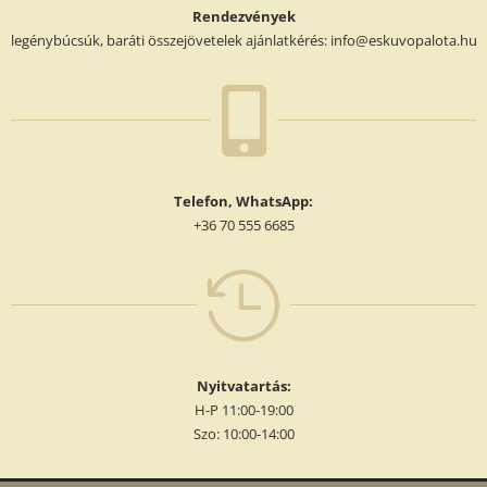
Rendezvények
legénybúcsúk, baráti összejövetelek ajánlatkérés: info@eskuvopalota.hu

Telefon, WhatsApp:
+36 70 555 6685

Nyitvatartás:
H-P 11:00-19:00
Szo: 10:00-14:00