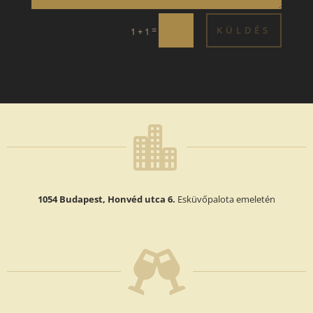
=
KÜLDÉS
1 + 1

1054 Budapest, Honvéd utca 6.
Esküvőpalota emeletén
